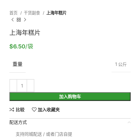
首页
干货副食
上海年糕片
上海年糕片
$
6.50
/袋
重量
1 公斤
加入购物车
比较
加入收藏夹
配送方式
支持同城配送 / 或者门店自提