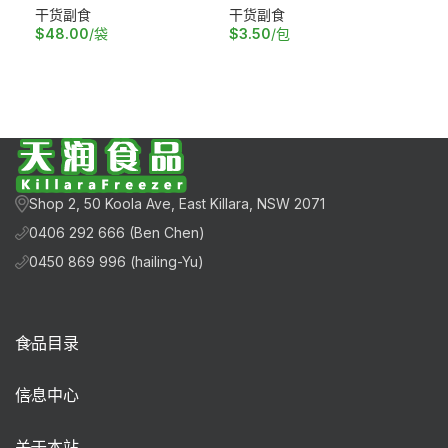
干货副食
干货副食
干
$
48.00
/袋
$
3.50
/包
$
3
阅读更多
加入购物车
加
Shop 2, 50 Koola Ave, East Killara, NSW 2071
0406 292 666 (Ben Chen)
0450 869 996 (hailing-Yu)
食品目录
信息中心