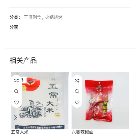
分类：
干货副食
,
火锅烧烤
分享
相关产品
已售罄
五常大米
六婆辣椒面
大