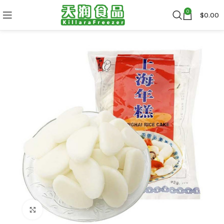
0
$
0.00
Click to enlarge