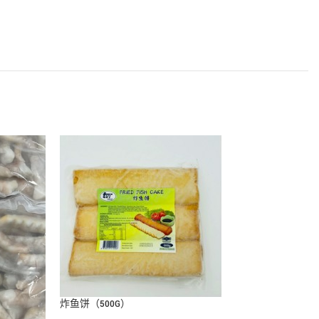
炸鱼饼（500G）