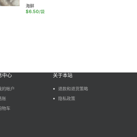
海鲜
生吃三文鱼（
$
6.50
/袋
加入购物车
海鲜
$
48.00
/
加入购物
息中心
关于本站
我的帐户
退款和退货策略
结账
隐私政策
购物车