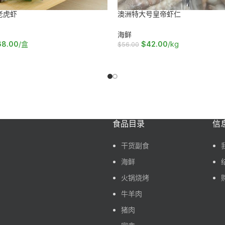
老虎虾
澳洲特大号皇帝虾仁
海鲜
68.00
/盒
$
42.00
/kg
$
56.00
车
加入购物车
食品目录
信
干货副食
海鲜
火锅烧烤
牛羊肉
猪肉