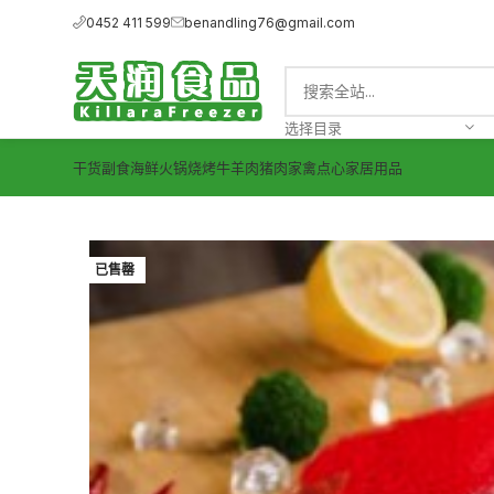
0452 411 599
benandling76@gmail.com
选择目录
干货副食
海鲜
火锅烧烤
牛羊肉
猪肉
家禽
点心
家居用品
已售罄