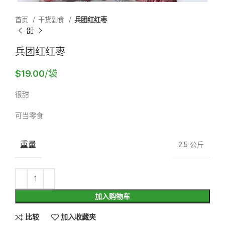
首页
干货副食
兵团红红枣
兵团红红枣
$
19.00
/袋
很甜
可当零食
重量
2.5 公斤
加入购物车
比较
加入收藏夹