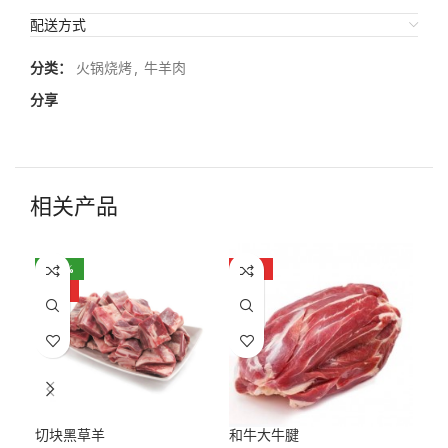
配送方式
分类：
火锅烧烤
,
牛羊肉
分享
相关产品
-22%
HOT
HOT
切块黑草羊
和牛大牛腱
和