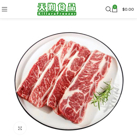
0
$
0.00
Click to enlarge