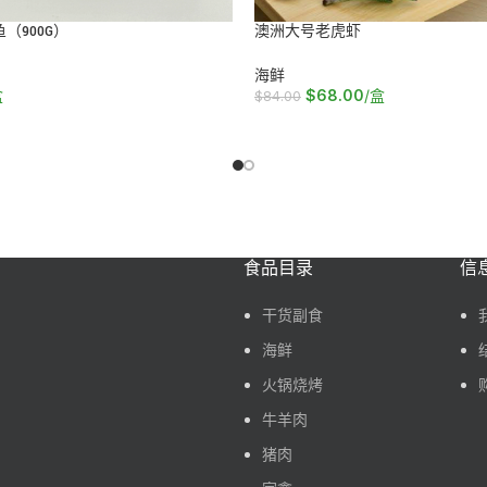
（900G）
澳洲大号老虎虾
海鲜
盒
$
68.00
/盒
$
84.00
车
加入购物车
食品目录
信
干货副食
海鲜
火锅烧烤
牛羊肉
猪肉