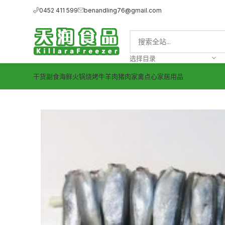
0452 411 599
benandling76@gmail.com
选择目录
干货副食
海鲜
火锅烧烤
牛羊肉
猪肉
家禽
点心
家居用品