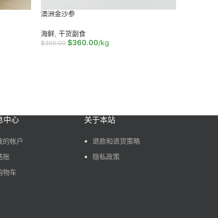
海鲜
澳洲金沙参
$
6.50
/袋
海鲜
,
干货副食
加入购物
$
360.00
/kg
$
390.00
加入购物车
息中心
关于本站
我的帐户
退款和退货策略
结账
隐私政策
购物车