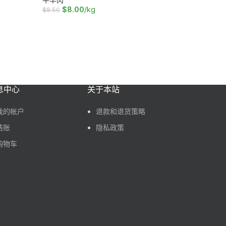
$
8.00
/kg
$
1
$
8.50
$
21.00
加入购物车
加入购物
息中心
关于本站
我的帐户
退款和退货策略
结账
隐私政策
购物车