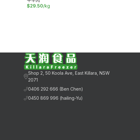
$
29.50
/kg
加入购物车
Shop 2, 50 Koola Ave, East Killara, NSW
2071
0406 292 666 (Ben Chen)
0450 869 996 (hailing-Yu)