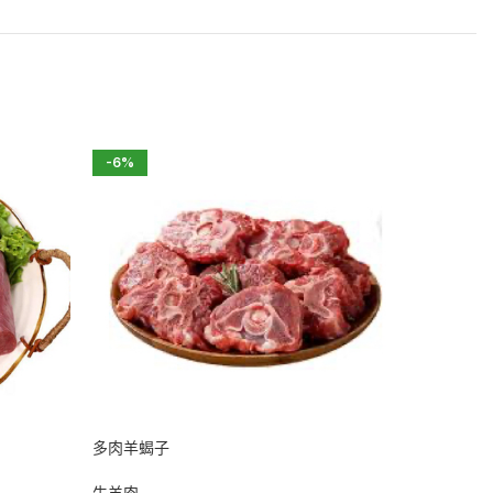
-6%
-7%
HOT
多肉羊蝎子
安格斯小
牛羊肉
牛羊肉