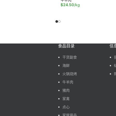
$
24.50
/kg
加入购物车
食品目录
信
干货副食
海鲜
火锅烧烤
牛羊肉
猪肉
家禽
点心
家居用品