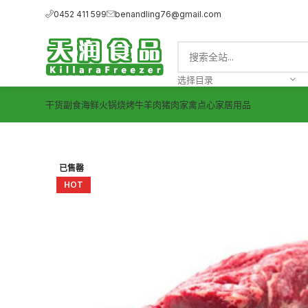
0452 411 599
benandling76@gmail.com
选择目录
干货副食
海鲜
火锅烧烤
牛羊肉
猪肉
家禽
点心
家居用品
已售罄
HOT