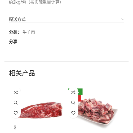
约2kg/包（按实际重量计算）
配送方式
分类：
牛羊肉
分享
相关产品
-22%
已
HOT
H