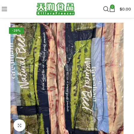
0
$
0.00
-29%
Click to enlarge