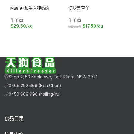
MB8-9+和牛肩胛嫩肉
切块黑草羊
和牛
牛羊肉
牛羊肉
点
$
29.50
/kg
$
17.50
/kg
$
1
$
22.50
加入购物车
加入购物车
阅
Shop 2, 50 Koola Ave, East Killara, NSW 2071
0406 292 666 (Ben Chen)
0450 869 996 (hailing-Yu)
食品目录