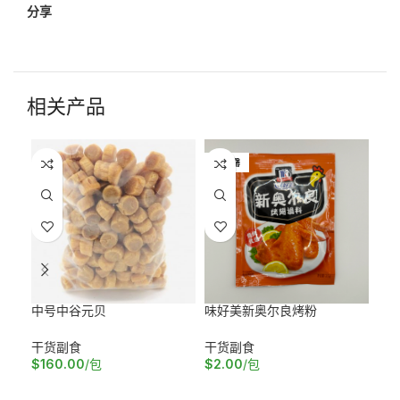
分享
相关产品
已售罄
中号中谷元贝
味好美新奥尔良烤粉
大
干货副食
干货副食
干
$
160.00
/包
$
2.00
/包
$
3
加入购物车
阅读更多
加