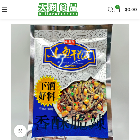
0
$
0.00
Click to enlarge