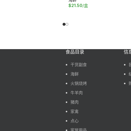
$
21.50
/盒
加入购物车
食品目录
信
干货副食
海鲜
火锅烧烤
牛羊肉
猪肉
家禽
点心
家居用品