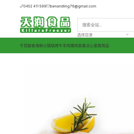
0452 411 599
benandling76@gmail.com
选择目录
干货副食
海鲜
火锅烧烤
牛羊肉
猪肉
家禽
点心
家居用品