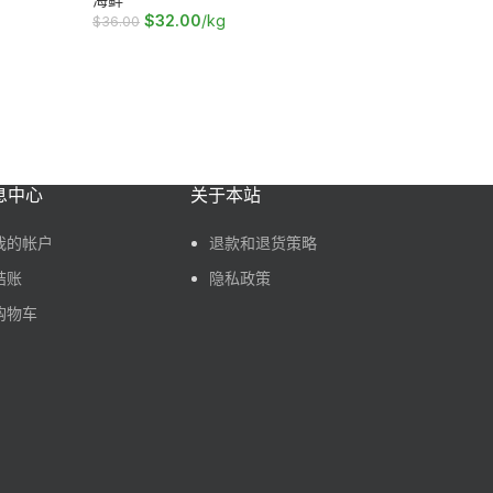
$
32.00
/kg
$
4
$
36.00
$
56.00
加入购物车
加入购物
息中心
关于本站
我的帐户
退款和退货策略
结账
隐私政策
购物车