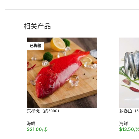
相关产品
已售罄
东星斑（约500G）
多春鱼（5
海鲜
海鲜
$
21.00
/条
$
13.50
/
阅读更多
加入购物