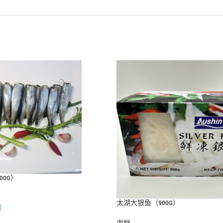
00G）
太湖大银鱼（900G）
袋
车
海鲜