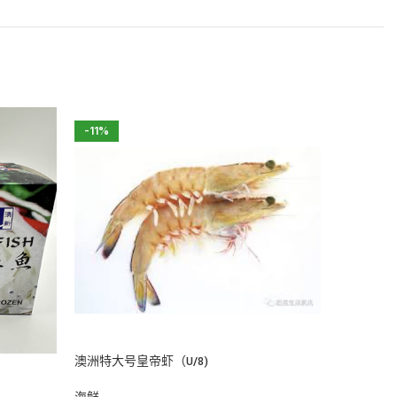
-11%
-25%
澳洲特大号皇帝虾（U/8)
澳洲特大
海鲜
海鲜