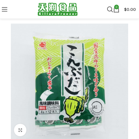
0
$
0.00
Click to enlarge