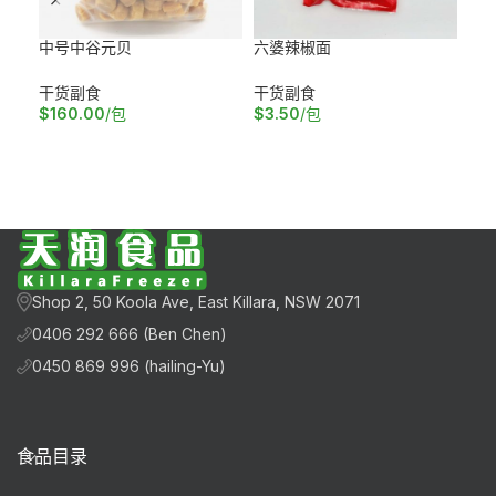
中号中谷元贝
六婆辣椒面
日
干货副食
干货副食
干
$
160.00
/包
$
3.50
/包
$
4
加入购物车
加入购物车
加
Shop 2, 50 Koola Ave, East Killara, NSW 2071
0406 292 666 (Ben Chen)
0450 869 996 (hailing-Yu)
食品目录