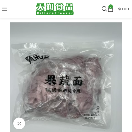
0
$
0.00
Click to enlarge