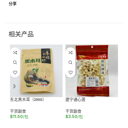
分享
相关产品
东北黑木耳（200G）
建宁通心莲
日
干货副食
干货副食
干
$
11.50
/包
$
3.50
/包
$
5
加入购物车
加入购物车
加