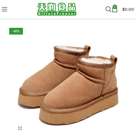
0
$
0.00
-41%
Click to enlarge