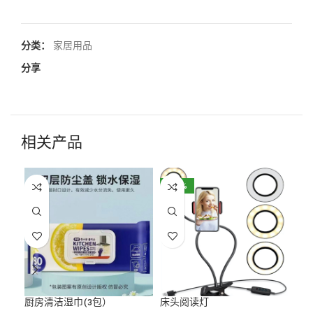
分类：
家居用品
分享
相关产品
-30%
-4
厨房清洁湿巾(3包）
床头阅读灯
栗色