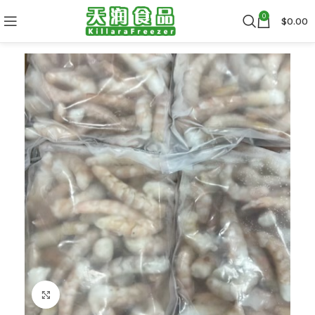
0
$
0.00
Click to enlarge