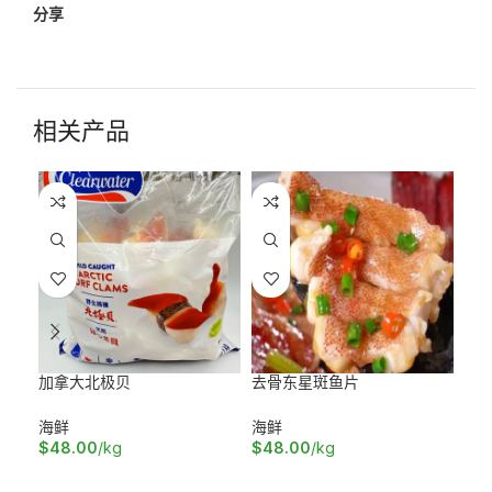
分享
相关产品
加拿大北极贝
去骨东星斑鱼片
多春
海鲜
海鲜
海
$
48.00
/kg
$
48.00
/kg
$
1
加入购物车
加入购物车
加