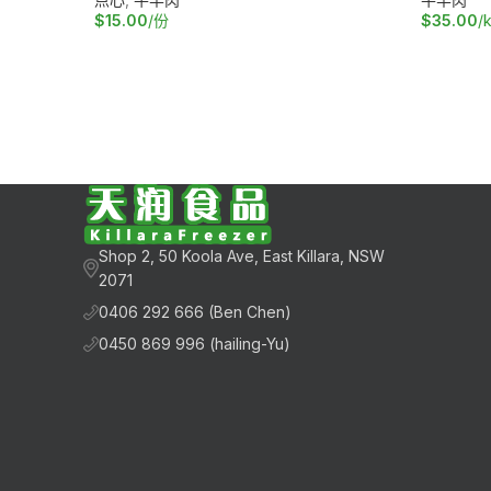
$
15.00
/份
$
35.00
/
阅读更多
加入购物
Shop 2, 50 Koola Ave, East Killara, NSW
2071
0406 292 666 (Ben Chen)
0450 869 996 (hailing-Yu)