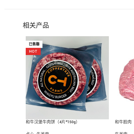
相关产品
已售罄
HOT
和牛汉堡牛肉饼（4片*150g）
和牛脸肉
点心
,
牛羊肉
牛羊肉