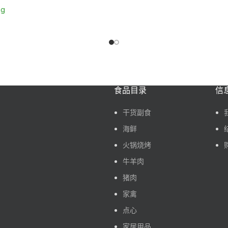
kg
车
食品目录
信
干货副食
海鲜
火锅烧烤
牛羊肉
猪肉
家禽
点心
家居用品