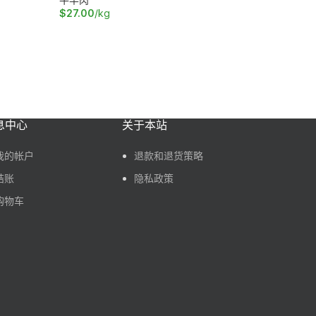
$
27.00
/kg
$
24.50
/
加入购物车
加入购物
息中心
关于本站
我的帐户
退款和退货策略
结账
隐私政策
购物车