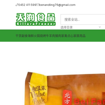
0452 411 599
benandling76@gmail.com
选择目录
干货副食
海鲜
火锅烧烤
牛羊肉
猪肉
家禽
点心
家居用品