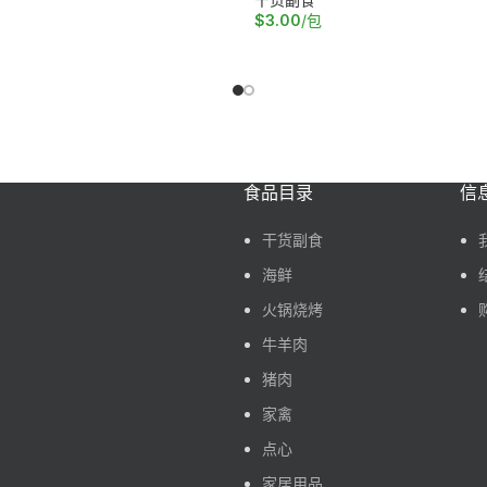
$
3.00
/包
车
加入购物车
食品目录
信
干货副食
海鲜
火锅烧烤
牛羊肉
猪肉
家禽
点心
家居用品