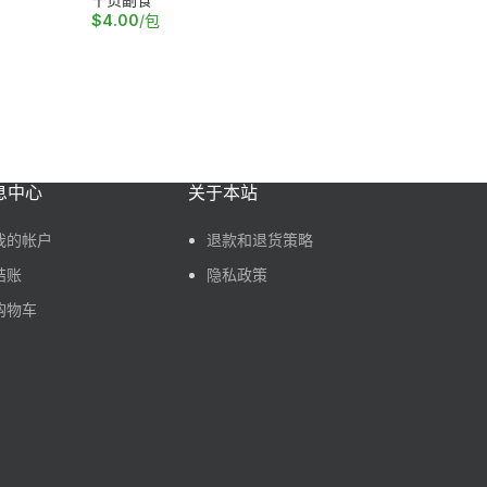
$
4.00
/包
$
2.00
/包
加入购物车
加入购物
息中心
关于本站
我的帐户
退款和退货策略
结账
隐私政策
购物车