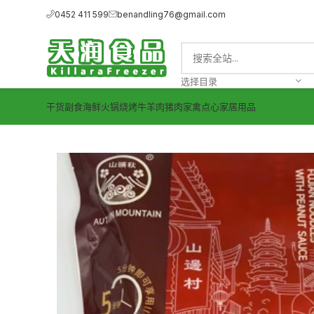
0452 411 599
benandling76@gmail.com
选择目录
干货副食
海鲜
火锅烧烤
牛羊肉
猪肉
家禽
点心
家居用品