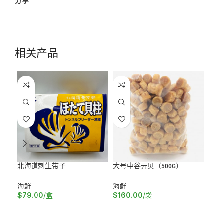
分享
相关产品
北海道刺生带子
大号中谷元贝（500G）
新西
海鲜
海鲜
海
$
79.00
/盒
$
160.00
/袋
$
2
加入购物车
加入购物车
加