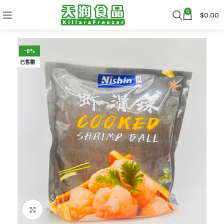
0
$
0.00
-8%
已售罄
Click to enlarge