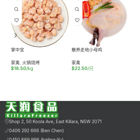
掌中宝
散养走地小母鸡
老
家禽
,
火锅烧烤
家禽
家
$
18.50
/kg
$
22.50
/只
$
1
加入购物车
加入购物车
加
Shop 2, 50 Koola Ave, East Killara, NSW 2071
0406 292 666 (Ben Chen)
0450 869 996 (hailing-Yu)