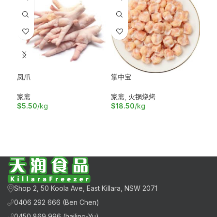
凤爪
掌中宝
散
家禽
家禽
,
火锅烧烤
家
$
5.50
/kg
$
18.50
/kg
$
2
加入购物车
加入购物车
加
Shop 2, 50 Koola Ave, East Killara, NSW 2071
0406 292 666 (Ben Chen)
0450 869 996 (hailing-Yu)