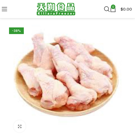
0
$
0.00
-38%
Click to enlarge