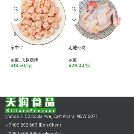
掌中宝
走地公鸡
走
家禽
,
火锅烧烤
家禽
家
$
18.50
/kg
$
29.00
/只
$
1
加入购物车
阅读更多
加
Shop 2, 50 Koola Ave, East Killara, NSW 2071
0406 292 666 (Ben Chen)
0450 869 996 (hailing-Yu)