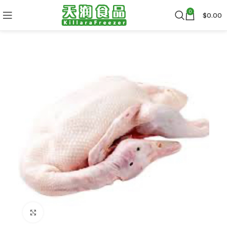
0
$
0.00
Click to enlarge