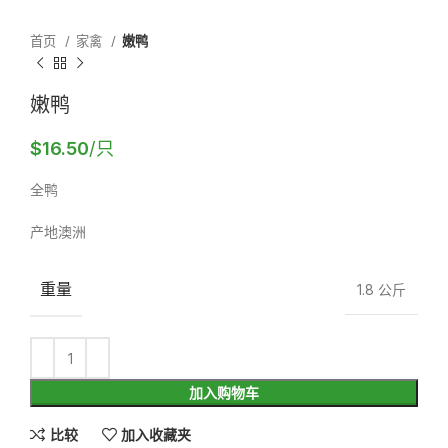
首页
家禽
嫩鸭
嫩鸭
$
16.50
/只
全鸭
产地澳洲
重量
1.8 公斤
加入购物车
比较
加入收藏夹