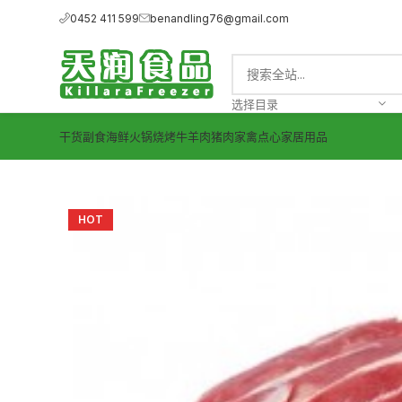
0452 411 599
benandling76@gmail.com
选择目录
干货副食
海鲜
火锅烧烤
牛羊肉
猪肉
家禽
点心
家居用品
HOT