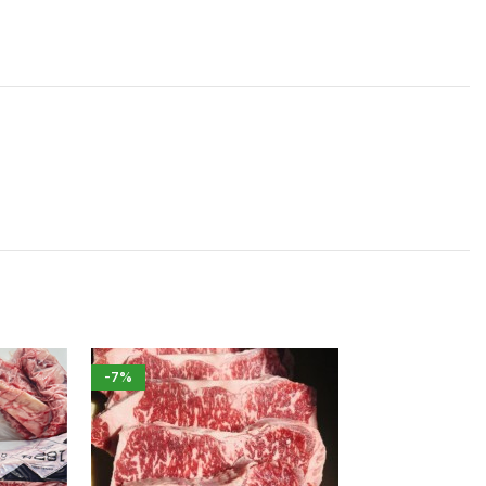
-7%
-7%
HOT