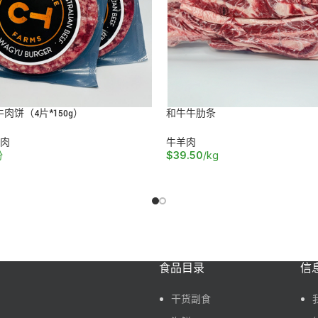
肉饼（4片*150g）
和牛牛肋条
肉
牛羊肉
份
$
39.50
/kg
加入购物车
食品目录
信
干货副食