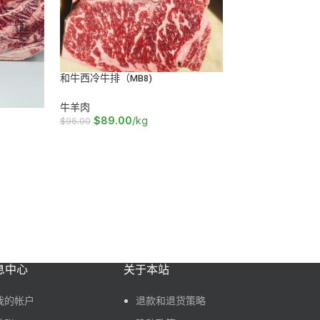
和牛西冷牛排（MB8)
牛羊肉
安格斯小
$
89.00
/kg
$
96.00
加入购物车
牛羊肉
$
1
$
21.00
加入购物
息中心
关于本站
我的帐户
退款和退货策略