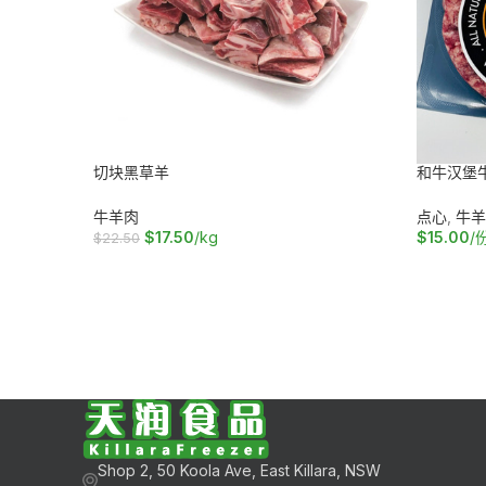
切块黑草羊
和牛汉堡牛
牛羊肉
点心
,
牛羊
$
17.50
/kg
$
15.00
/
$
22.50
加入购物车
阅读更多
Shop 2, 50 Koola Ave, East Killara, NSW