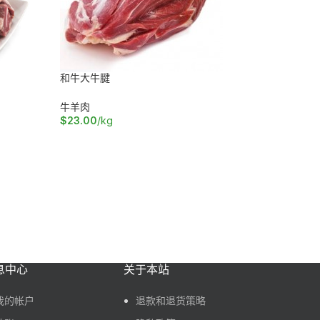
和牛大牛腱
牛羊肉
和牛牛肋
$
23.00
/kg
加入购物车
牛羊肉
$
39.50
/
加入购物
息中心
关于本站
我的帐户
退款和退货策略