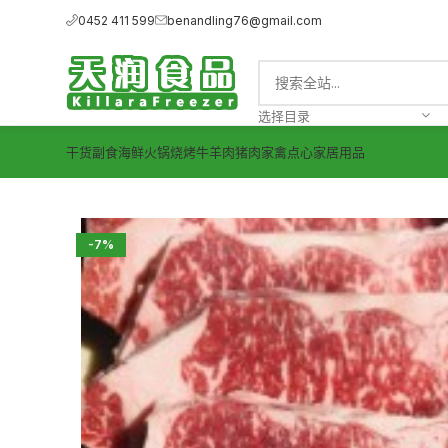
0452 411 599
benandling76@gmail.com
选择目录
干货副食
海鲜
火锅烧烤
牛羊肉
猪肉
家禽
点心
家居用品
-7%