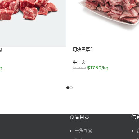
肉
切块黑草羊
牛羊肉
g
$
17.50
/kg
$
22.50
加入购物车
食品目录
信
干货副食