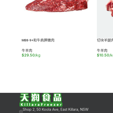
MB8-9+和牛肩胛嫩肉
切块羊腿
牛羊肉
牛羊肉
$
29.50
/kg
$
10.50
/k
加入购物车
阅读更多
Shop 2, 50 Koola Ave, East Killara, NSW