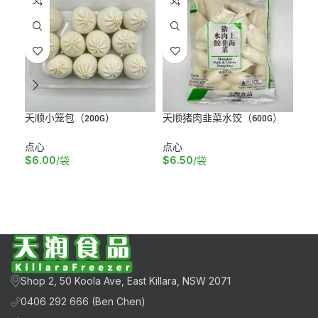
天顺小笼包（200G）
天顺猪肉韭菜水饺（600G）
太
点心
点心
火
$
6.00
/袋
$
6.50
/袋
$
1
加入购物车
加入购物车
加
Shop 2, 50 Koola Ave, East Killara, NSW 2071
0406 292 666 (Ben Chen)