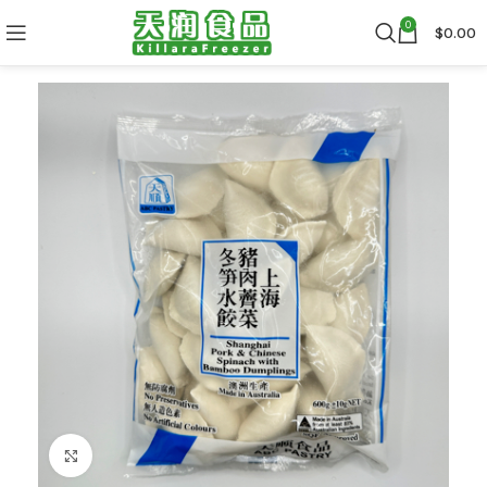
0
$
0.00
Click to enlarge