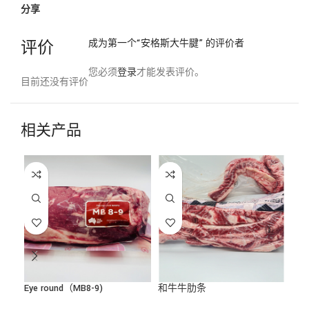
分享
评价
成为第一个“安格斯大牛腱” 的评价者
您必须
登录
才能发表评价。
目前还没有评价
相关产品
-6
Eye round（MB8-9)
和牛牛肋条
多