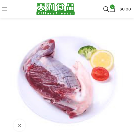
0
$
0.00
Click to enlarge