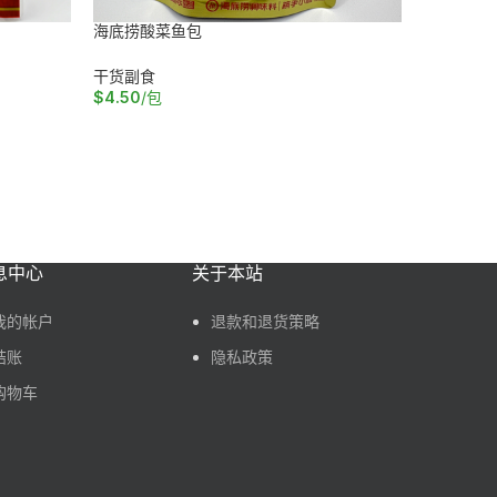
海底捞酸菜鱼包
澳洲金沙
干货副食
海鲜
,
干货
$
4.50
/包
$
$
390.00
加入购物车
加入购物
息中心
关于本站
我的帐户
退款和退货策略
结账
隐私政策
购物车