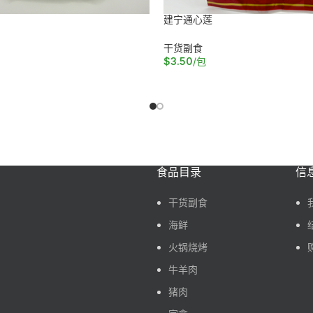
建宁通心莲
干货副食
$
3.50
/包
车
加入购物车
食品目录
信
干货副食
海鲜
火锅烧烤
牛羊肉
猪肉