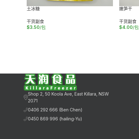
土冰糖
嫩笋干
干货副食
干货副食
$
3.50
/包
$
4.00
/包
加入购物车
加入购物
Shop 2, 50 Koola Ave, East Killara, NSW
2071
0406 292 666 (Ben Chen)
0450 869 996 (hailing-Yu)