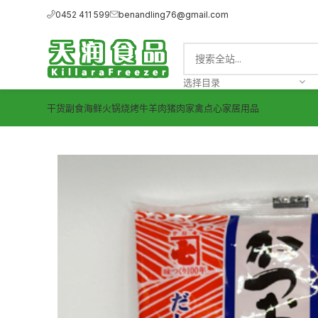
0452 411 599
benandling76@gmail.com
选择目录
干货副食
海鲜
火锅烧烤
牛羊肉
猪肉
家禽
点心
家居用品