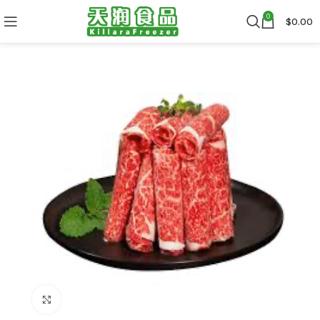
0
$
0.00
Click to enlarge