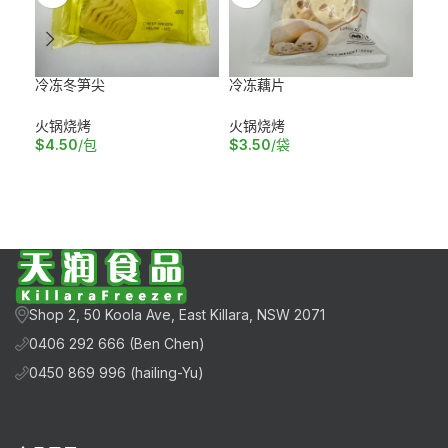
冷冻冬笋尖
冷冻藕片
槟榔
火锅烧烤
火锅烧烤
火
$
4.50
/包
$
3.50
/袋
$
5
加入购物车
加入购物车
加
Shop 2, 50 Koola Ave, East Killara, NSW 2071
0406 292 666 (Ben Chen)
0450 869 996 (hailing-Yu)