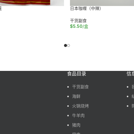
莲
日本咖喱（中辣）
干货副食
$
5.50
/盒
车
加入购物车
食品目录
信
干货副食
海鲜
火锅烧烤
牛羊肉
猪肉