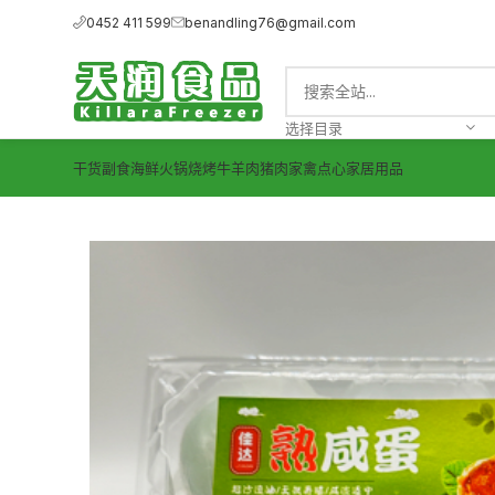
0452 411 599
benandling76@gmail.com
选择目录
干货副食
海鲜
火锅烧烤
牛羊肉
猪肉
家禽
点心
家居用品