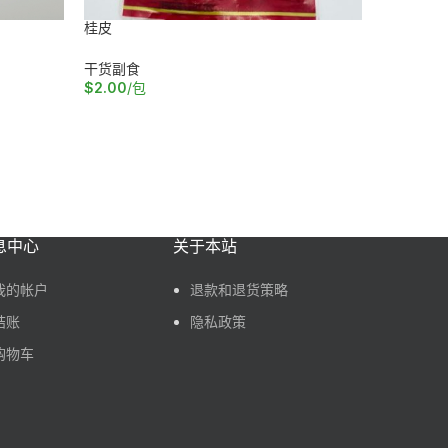
桂皮
火锅豆筋
干货副食
火锅烧烤
,
$
2.00
/包
$
2.50
/包
加入购物车
加入购物
息中心
关于本站
我的帐户
退款和退货策略
结账
隐私政策
购物车