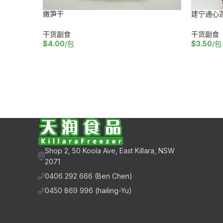
嫩笋干
建宁通心
干货副食
干货副食
$
4.00
/包
$
3.50
/包
加入购物车
加入购物
Shop 2, 50 Koola Ave, East Killara, NSW
2071
0406 292 666 (Ben Chen)
0450 869 996 (hailing-Yu)