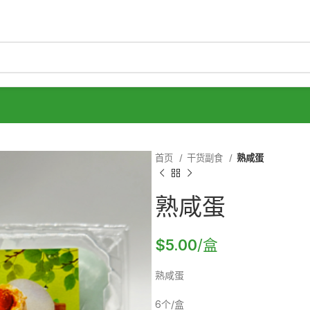
首页
干货副食
熟咸蛋
熟咸蛋
$
5.00
/盒
熟咸蛋
6个/盒