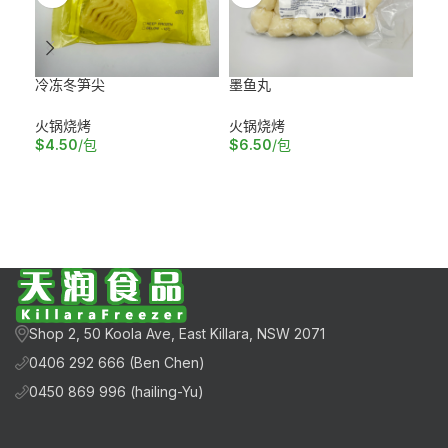
冷冻冬笋尖
墨鱼丸
火锅
火锅烧烤
火锅烧烤
火
$
4.50
/包
$
6.50
/包
$
1
加入购物车
加入购物车
加
Shop 2, 50 Koola Ave, East Killara, NSW 2071
0406 292 666 (Ben Chen)
0450 869 996 (hailing-Yu)