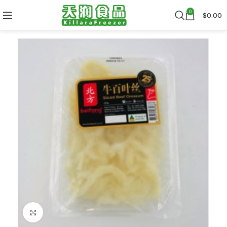
0
$
0.00
Click to enlarge