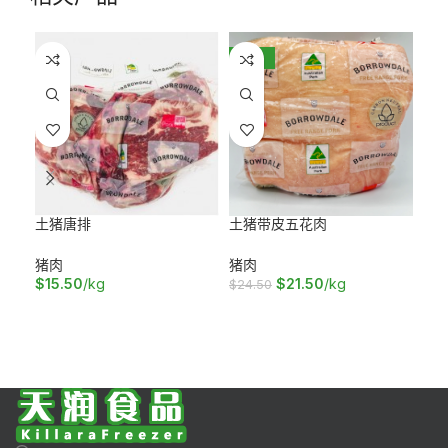
-12%
土猪唐排
土猪带皮五花肉
土
猪肉
猪肉
猪
$
15.50
/kg
$
21.50
/kg
$
1
$
24.50
加入购物车
加入购物车
加