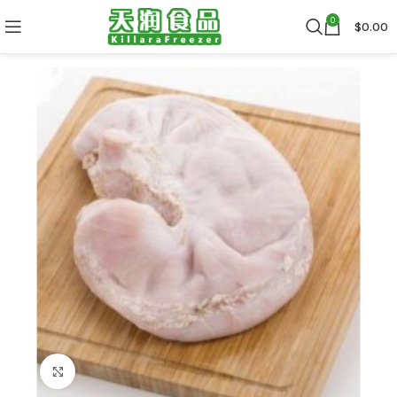
0
$
0.00
Click to enlarge