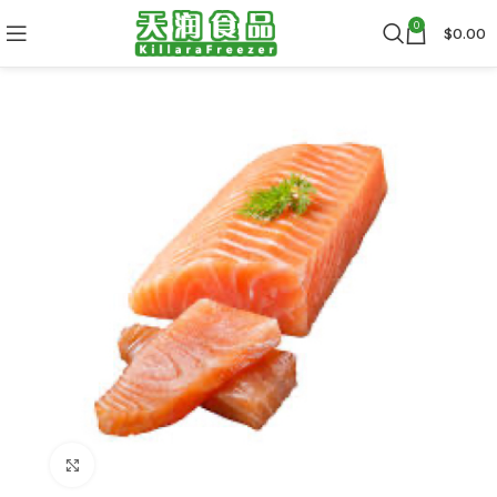
0
$
0.00
Click to enlarge