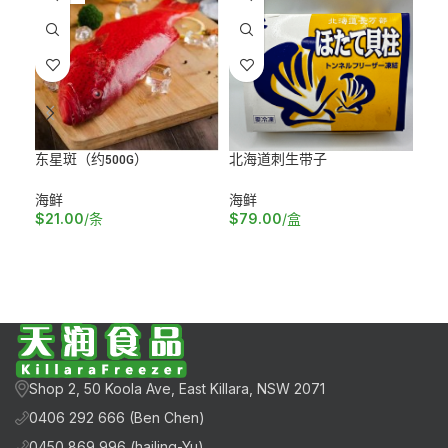
东星斑（约500G）
北海道刺生带子
澳
海鲜
海鲜
海
$
21.00
/条
$
79.00
/盒
$
2
阅读更多
加入购物车
加
Shop 2, 50 Koola Ave, East Killara, NSW 2071
0406 292 666 (Ben Chen)
0450 869 996 (hailing-Yu)