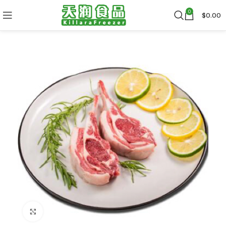
0
$
0.00
Click to enlarge