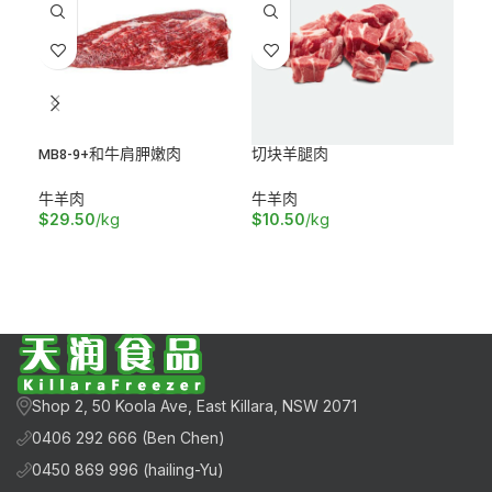
MB8-9+和牛肩胛嫩肉
切块羊腿肉
和牛
牛羊肉
牛羊肉
牛
$
29.50
/kg
$
10.50
/kg
$
2
加入购物车
阅读更多
加
Shop 2, 50 Koola Ave, East Killara, NSW 2071
0406 292 666 (Ben Chen)
0450 869 996 (hailing-Yu)