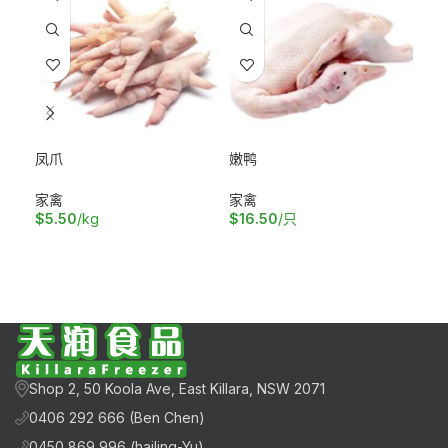
凤爪
嫩鸭
散
家禽
家禽
家
$
5.50
/kg
$
16.50
/只
$
2
加入购物车
加入购物车
加
Shop 2, 50 Koola Ave, East Killara, NSW 2071
0406 292 666 (Ben Chen)
0450 869 996 (hailing-Yu)