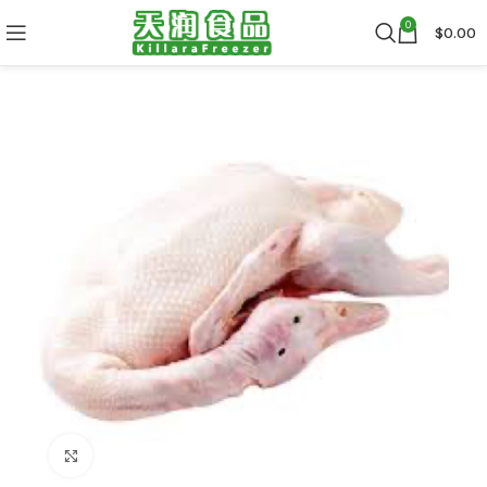
0
$
0.00
Click to enlarge