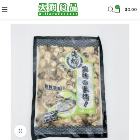
0
$
0.00
Click to enlarge