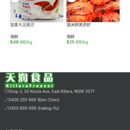
加拿大北极贝
澳洲熟黑虎虾
澳洲
海鲜
海鲜
海
$
48.00
/kg
$
25.00
/kg
$
36
加入购物车
加入购物车
加
Shop 2, 50 Koola Ave, East Killara, NSW 2071
0406 292 666 (Ben Chen)
0450 869 996 (hailing-Yu)