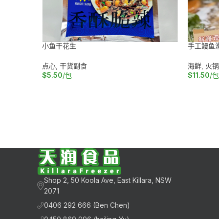
小鱼干花生
手工鳗鱼
点心
,
干货副食
海鲜
,
火锅
$
5.50
/包
$
11.50
/包
加入购物车
加入购物
Shop 2, 50 Koola Ave, East Killara, NSW
2071
0406 292 666 (Ben Chen)