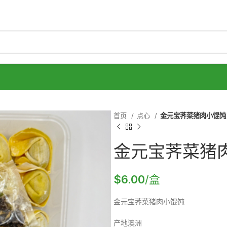
首页
点心
金元宝荠菜猪肉小馄饨
金元宝荠菜猪
$
6.00
/盒
金元宝荠菜猪肉小馄饨
产地澳洲