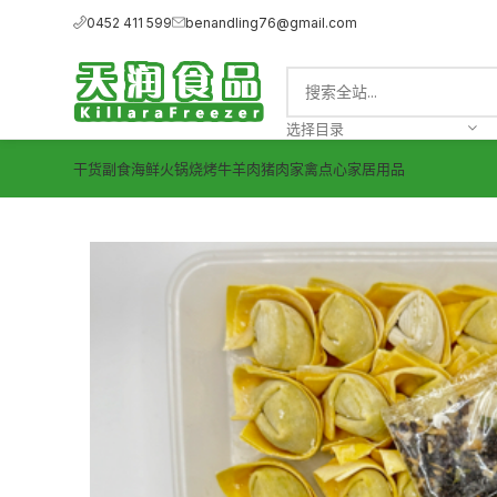
0452 411 599
benandling76@gmail.com
选择目录
干货副食
海鲜
火锅烧烤
牛羊肉
猪肉
家禽
点心
家居用品