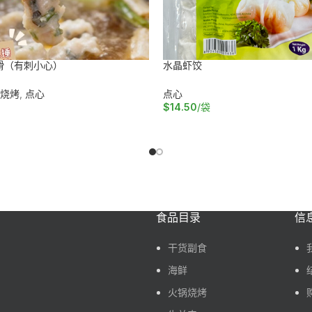
滑（有刺小心）
水晶虾饺
烧烤
,
点心
点心
$
14.50
/袋
车
加入购物车
食品目录
信
干货副食
海鲜
火锅烧烤