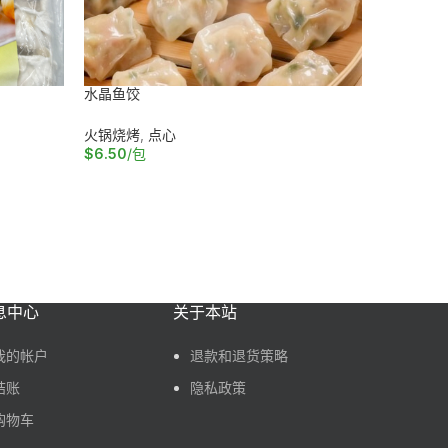
水晶鱼饺
福州豆干
火锅烧烤
,
点心
点心
,
干货
$
6.50
/包
$
4.00
/包
加入购物车
阅读更多
息中心
关于本站
我的帐户
退款和退货策略
结账
隐私政策
购物车