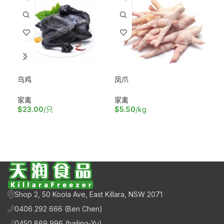
乌鸡
凤爪
嫩
家禽
家禽
家
$
23.00
/只
$
5.50
/kg
$
1
加入购物车
加入购物车
加
Shop 2, 50 Koola Ave, East Killara, NSW 2071
0406 292 666 (Ben Chen)
0450 869 996 (hailing-Yu)