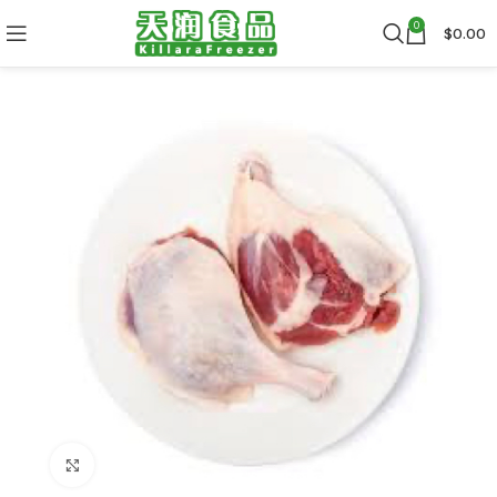
0
$
0.00
Click to enlarge